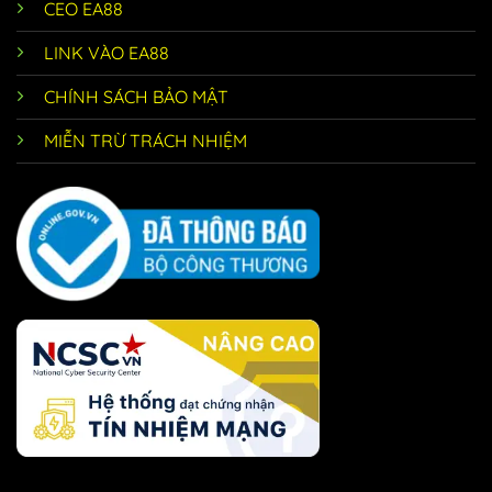
CEO EA88
LINK VÀO EA88
CHÍNH SÁCH BẢO MẬT
MIỄN TRỪ TRÁCH NHIỆM