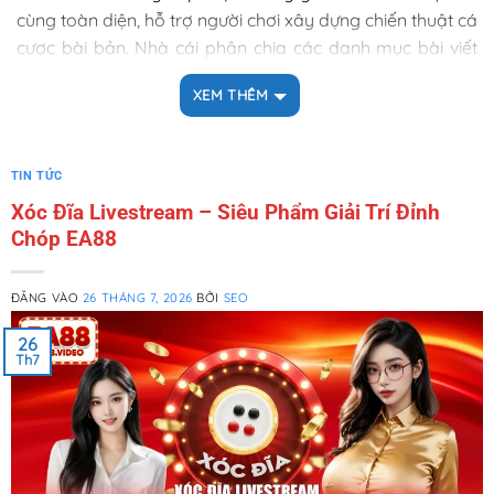
cùng toàn diện, hỗ trợ người chơi xây dựng chiến thuật cá
cược bài bản. Nhà cái phân chia các danh mục bài viết
khoa học giúp hội viên dễ dàng tìm kiếm thông tin. Bạn
XEM THÊM
thoải mái cập nhật xu hướng giải trí mới mà không gặp
phải bất kỳ khó khăn nào.
TIN TỨC
Xóc Đĩa Livestream – Siêu Phẩm Giải Trí Đỉnh
Chóp EA88
ĐĂNG VÀO
26 THÁNG 7, 2026
BỞI
SEO
26
Th7
Vài nét khái quát chuyên mục cập nhật dữ liệu trực tuyến
EA88 tối ưu hóa công nghệ hiển thị bài viết giúp khách