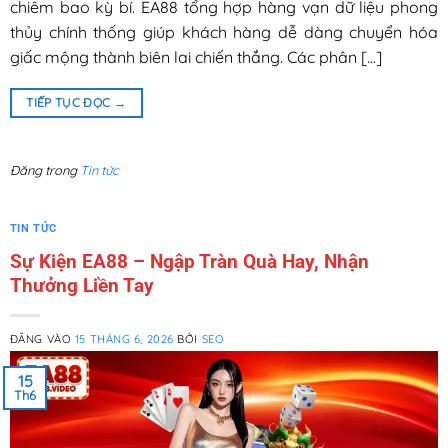
chiêm bao kỳ bí. EA88 tổng hợp hàng vạn dữ liệu phong
phương pháp phân tích toán học logic để ứng dụng vào
thủy chính thống giúp khách hàng dễ dàng chuyển hóa
các kỳ quay số điện toán. Chuyên mục lưu trữ toàn bộ
giấc mộng thành biên lai chiến thắng. Các phân […]
quy luật chạy số đề gan giúp hội viên thiết lập các bộ
khung nuôi dài ngày rất hiệu quả.
TIẾP TỤC ĐỌC
→
Hệ thống tự động tổng hợp tần suất xuất hiện của các
cặp số may mắn sau mỗi kỳ mở thưởng hằng ngày.
Đăng trong
Tin tức
Người chơi dễ dàng lựa chọn đầu số thích hợp dựa trên
bảng số liệu hiển thị trực quan của sảnh.
TIN TỨC
Các bài viết hướng dẫn soi cầu được chứng minh đạt
Sự Kiện EA88 – Ngập Tràn Quà Hay, Nhận
mốc tỷ lệ hơn 82%.
Thưởng Liền Tay
Bí kíp casino
ĐĂNG VÀO
15 THÁNG 6, 2026
BỞI
SEO
Tin tức EA88
mảng baccarat và tài xỉu cung cấp cho bạn
15
những mẹo quản lý nguồn vốn thông minh từ các cao
Th6
thủ. Hội viên tiến hành rà soát các bài viết hướng dẫn đọc
vị quân vị để nâng cao xác suất chiến thắng khi ngồi vào