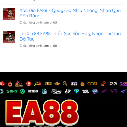
EA88
Quà
Keno
–
Siêu
Online
Xóc Đĩa EA88 – Quay Đĩa Nhịp Nhàng, Nhận Quà
Giải
Đã
16
Vietlott
Mã
Rộn Ràng
Th7
EA88
Điềm
Chức năng bình luận bị tắt
ở
–
Hay,
Xóc
Chọn
Rinh
Đĩa
Tài Xỉu 88 EA88 – Lắc Súc Sắc Hay, Nhận Thưởng
Số
Quà
15
EA88
Nhanh,
Đã Tay
Ngay
Th7
–
Nhận
Chức năng bình luận bị tắt
ở
Quay
Quà
Tài
Đĩa
Đã
Xỉu
Nhịp
88
Nhàng,
EA88
Nhận
–
Quà
Lắc
Rộn
Súc
Ràng
Sắc
Hay,
Nhận
Thưởng
Đã
Tay