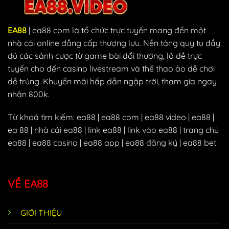
EA88
| ea88 com là tổ chức trực tuyến mang đến một
nhà cái online đẳng cấp thượng lưu. Nền tảng quy tụ đầy
đủ các sảnh cược từ game bài đổi thưởng, lô đề trực
tuyến cho đến casino livestream và thể thao ảo dễ chơi
dễ trúng. Khuyến mãi hấp dẫn ngập trời, tham gia ngay
nhận 800k.
Từ khoá tìm kiếm: ea88 | ea88 com | ea88 video | ea88 |
ea 88 | nhà cái ea88 | link ea88 | link vào ea88 | trang chủ
ea88 | ea88 casino | ea88 app | ea88 đăng ký | ea88 bet
VỀ EA88
GIỚI THIỆU