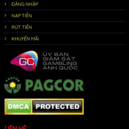
ĐĂNG NHẬP
NẠP TIỀN
RÚT TIỀN
KHUYẾN MÃI
LIÊN HỆ