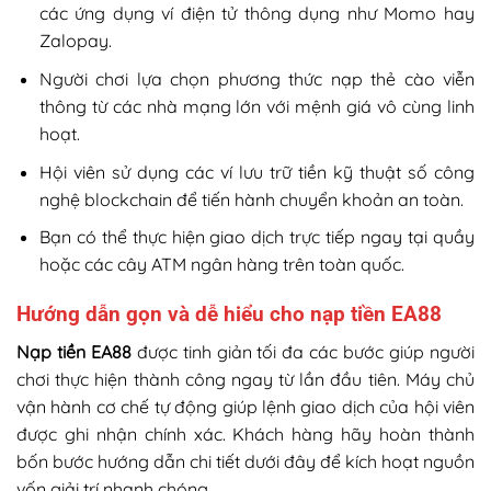
các ứng dụng ví điện tử thông dụng như Momo hay
Zalopay.
Người chơi lựa chọn phương thức nạp thẻ cào viễn
thông từ các nhà mạng lớn với mệnh giá vô cùng linh
hoạt.
Hội viên sử dụng các ví lưu trữ tiền kỹ thuật số công
nghệ blockchain để tiến hành chuyển khoản an toàn.
Bạn có thể thực hiện giao dịch trực tiếp ngay tại quầy
hoặc các cây ATM ngân hàng trên toàn quốc.
Hướng dẫn gọn và dễ hiểu cho nạp tiền EA88
Nạp tiền EA88
được tinh giản tối đa các bước giúp người
chơi thực hiện thành công ngay từ lần đầu tiên. Máy chủ
vận hành cơ chế tự động giúp lệnh giao dịch của hội viên
được ghi nhận chính xác. Khách hàng hãy hoàn thành
bốn bước hướng dẫn chi tiết dưới đây để kích hoạt nguồn
vốn giải trí nhanh chóng.