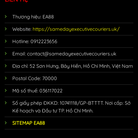
Thương hiệu: EA88
Website:
https://samedayexecutivecouriers.uk/
Hotline: 0912223656
Email:
contact@samedayexecutivecouriers.uk
Địa chỉ: 52 Sơn Hưng, Bảy Hiền, Hồ Chí Minh, Việt Nam
Postal Code: 70000
Mã số thuế: 036117022
Số giấy phép ĐKKD: 10741118/GP-BTTTT. Nơi cấp: Sở
Kế hoạch và Đầu tư TP. Hồ Chí Minh.
SITEMAP EA88