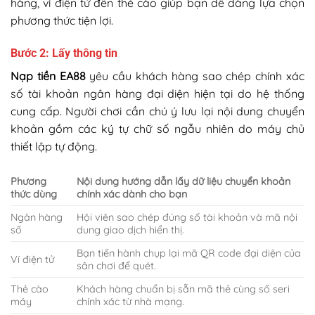
hàng, ví điện tử đến thẻ cào giúp bạn dễ dàng lựa chọn
phương thức tiện lợi.
Bước 2: Lấy thông tin
Nạp tiền EA88
yêu cầu khách hàng sao chép chính xác
số tài khoản ngân hàng đại diện hiện tại do hệ thống
cung cấp. Người chơi cần chú ý lưu lại nội dung chuyển
khoản gồm các ký tự chữ số ngẫu nhiên do máy chủ
thiết lập tự động.
Phương
Nội dung hướng dẫn lấy dữ liệu chuyển khoản
thức dùng
chính xác dành cho bạn
Ngân hàng
Hội viên sao chép đúng số tài khoản và mã nội
số
dung giao dịch hiển thị.
Bạn tiến hành chụp lại mã QR code đại diện của
Ví điện tử
sân chơi để quét.
Thẻ cào
Khách hàng chuẩn bị sẵn mã thẻ cùng số seri
máy
chính xác từ nhà mạng.